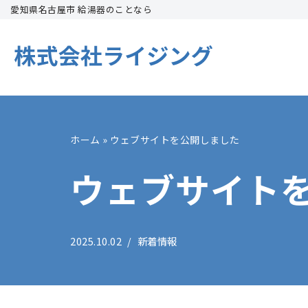
愛知県名古屋市 給湯器のことなら
コ
ン
テ
ン
ツ
へ
ホーム
»
ウェブサイトを公開しました
ス
ウェブサイト
キ
ッ
プ
2025.10.02
新着情報